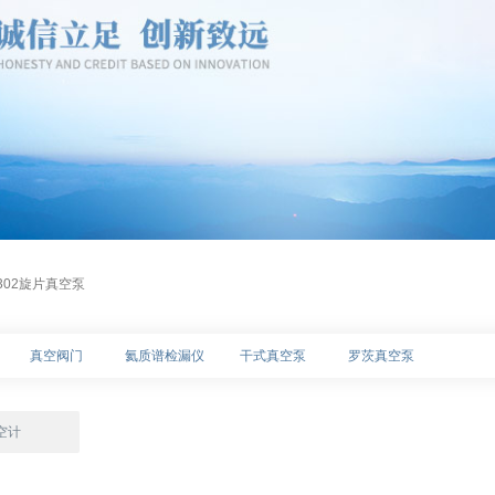
X-302旋片真空泵
真空阀门
氦质谱检漏仪
干式真空泵
罗茨真空泵
空计