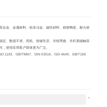
质合金、金属材料、粉末冶金、磁性材料、精密陶瓷、耐火材
稳定、数据不准、死机、按键失灵、吊线弯曲、吊栏易碰触容
性，使得应用客户群体更为广泛。
SO 1183、GB/T9867、DIN-53516、ISO-4649、GB/T168