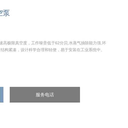
真空泵
速高极限真空度，工作噪音低于62分贝,水蒸气抽除能力强,环
，结构紧凑，设计科学合理和轻便，易于安装在工业系统中。
服务电话
：400-123-4567